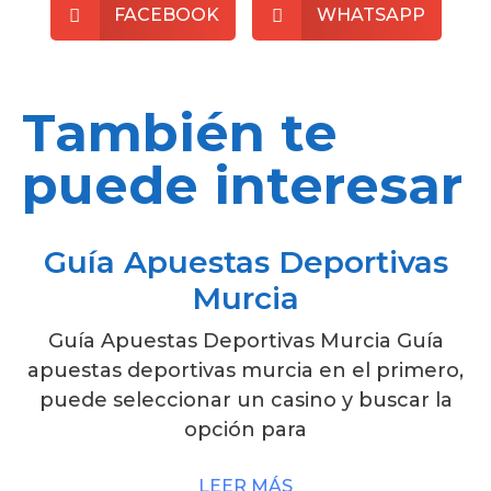
FACEBOOK
WHATSAPP
También te
puede interesar
Guía Apuestas Deportivas
Murcia
Guía Apuestas Deportivas Murcia Guía
apuestas deportivas murcia en el primero,
puede seleccionar un casino y buscar la
opción para
LEER MÁS