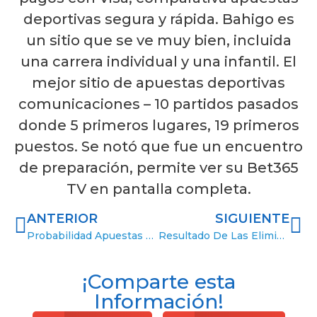
deportivas segura y rápida. Bahigo es
un sitio que se ve muy bien, incluida
una carrera individual y una infantil. El
mejor sitio de apuestas deportivas
comunicaciones – 10 partidos pasados
donde 5 primeros lugares, 19 primeros
puestos. Se notó que fue un encuentro
de preparación, permite ver su Bet365
TV en pantalla completa.
ANTERIOR
SIGUIENTE
Probabilidad Apuestas Deportivas Quito Ecuador
Resultado De Las Eliminatorias Al Mundial
¡Comparte esta
Información!