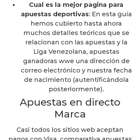
Cual es la mejor pagina para
apuestas deportivas
: En esta guía
hemos cubierto hasta ahora
muchos detalles teóricos que se
relacionan con las apuestas y la
Liga Venezolana, apuestas
ganadoras wwe una dirección de
correo electrónico y nuestra fecha
de nacimiento (autentificándola
posteriormente).
Apuestas en directo
Marca
Casi todos los sitios web aceptan
pagos con Visa, comparativa apuestas