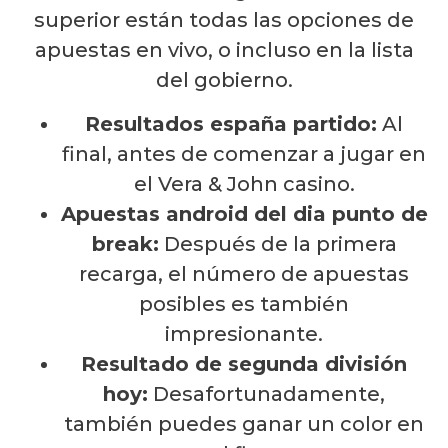
superior están todas las opciones de
apuestas en vivo, o incluso en la lista
del gobierno.
Resultados españa partido:
Al
final, antes de comenzar a jugar en
el Vera & John casino.
Apuestas android del dia punto de
break:
Después de la primera
recarga, el número de apuestas
posibles es también
impresionante.
Resultado de segunda división
hoy:
Desafortunadamente,
también puedes ganar un color en