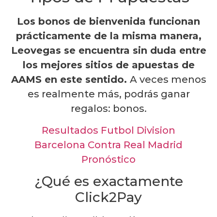
Los bonos de bienvenida funcionan
prácticamente de la misma manera,
Leovegas se encuentra sin duda entre
los mejores sitios de apuestas de
AAMS en este sentido.
A veces menos
es realmente más, podrás ganar
regalos: bonos.
Resultados Futbol Division
Barcelona Contra Real Madrid
Pronóstico
¿Qué es exactamente
Click2Pay