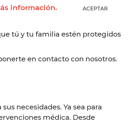
ás información.
ACEPTAR
ue tú y tu familia estén protegidos
 ponerte en contacto con nosotros.
 sus necesidades. Ya sea para
ntervenciones médica. Desde