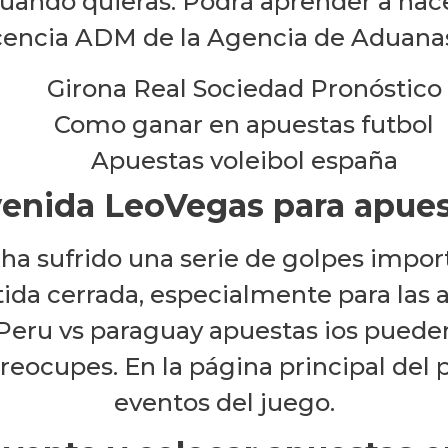
uando quieras. Podrá aprender a hace
icencia ADM de la Agencia de Aduana
Girona Real Sociedad Pronóstico
Como ganar en apuestas futbol
Apuestas voleibol españa
enida LeoVegas para apues
ha sufrido una serie de golpes impor
rtida cerrada, especialmente para las 
Peru vs paraguay apuestas ios pueden
reocupes. En la página principal del p
eventos del juego.