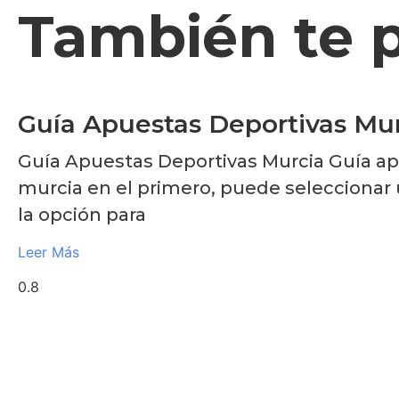
También te p
Guía Apuestas Deportivas Mu
Guía Apuestas Deportivas Murcia Guía ap
murcia en el primero, puede seleccionar 
la opción para
Leer Más