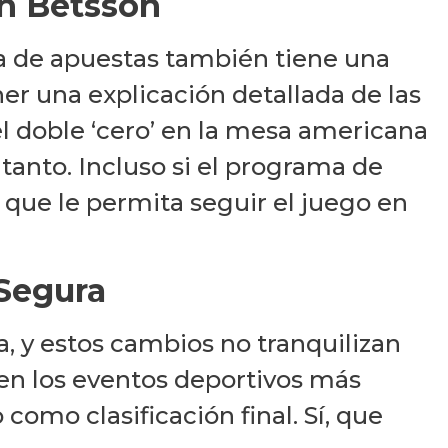
en Betsson
sa de apuestas también tiene una
er una explicación detallada de las
el doble ‘cero’ en la mesa americana
tanto. Incluso si el programa de
 que le permita seguir el juego en
 Segura
a, y estos cambios no tranquilizan
en los eventos deportivos más
omo clasificación final. Sí, que