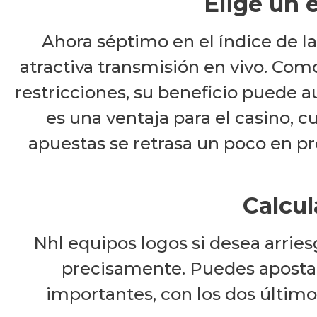
Elige un 
Ahora séptimo en el índice de l
atractiva transmisión en vivo. Com
restricciones, su beneficio puede a
es una ventaja para el casino, 
apuestas se retrasa un poco en pr
Calcul
Nhl equipos logos si desea arries
precisamente. Puedes apostar
importantes, con los dos último