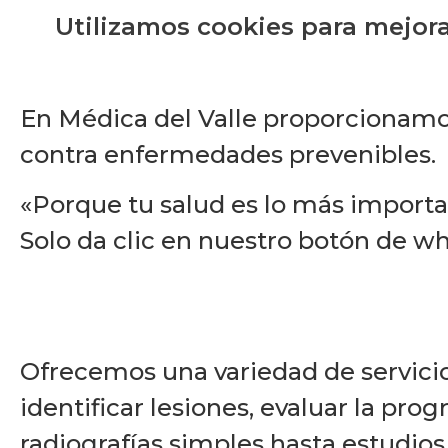
Utilizamos cookies para mejora
En Médica del Valle proporcionamos
contra enfermedades prevenibles.
«Porque tu salud es lo más importan
Solo da clic en nuestro botón de 
Ofrecemos una variedad de servicio
identificar lesiones, evaluar la p
radiografías simples hasta estudio