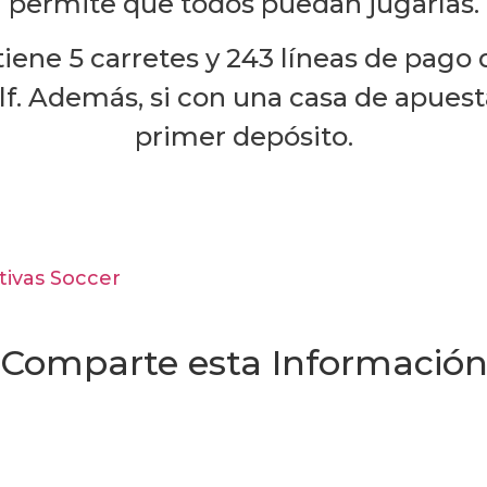
permite que todos puedan jugarlas.
ene 5 carretes y 243 líneas de pago 
olf. Además, si con una casa de apues
primer depósito.
ivas Soccer
¡Comparte esta Información