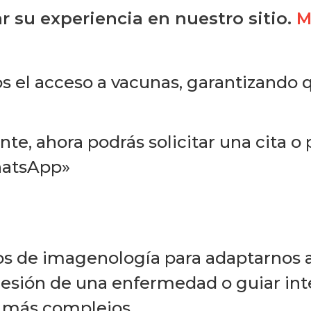
r su experiencia en nuestro sitio.
M
 el acceso a vacunas, garantizando q
te, ahora podrás solicitar una cita o
whatsApp»
s de imagenología para adaptarnos a
rogresión de una enfermedad o guiar i
s más complejos.