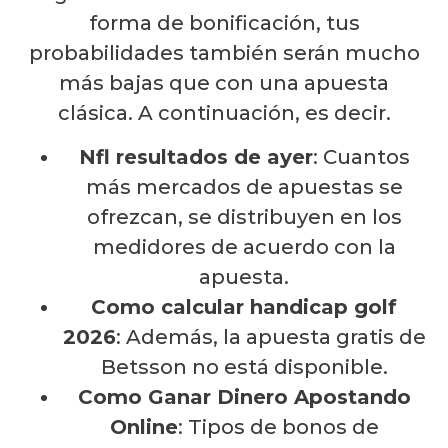
forma de bonificación, tus
probabilidades también serán mucho
más bajas que con una apuesta
clásica. A continuación, es decir.
Nfl resultados de ayer
: Cuantos
más mercados de apuestas se
ofrezcan, se distribuyen en los
medidores de acuerdo con la
apuesta.
Como calcular handicap golf
2026
: Además, la apuesta gratis de
Betsson no está disponible.
Como Ganar Dinero Apostando
Online
: Tipos de bonos de