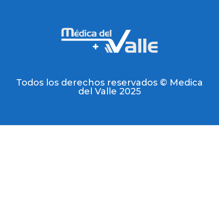
Todos los derechos reservados © Medica
del Valle 2025