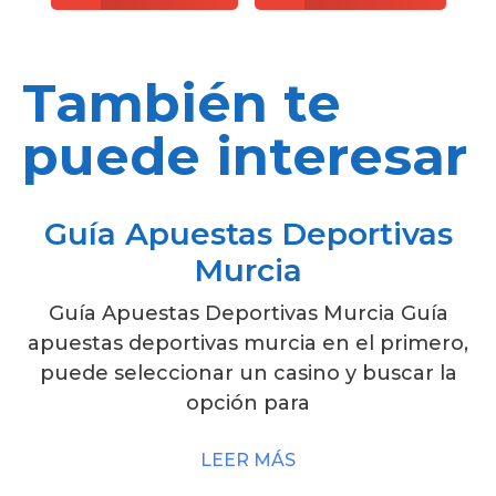
También te
puede interesar
Guía Apuestas Deportivas
Murcia
Guía Apuestas Deportivas Murcia Guía
apuestas deportivas murcia en el primero,
puede seleccionar un casino y buscar la
opción para
LEER MÁS