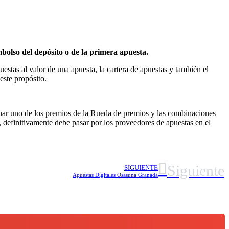
bolso del depósito o de la primera apuesta.
estas al valor de una apuesta, la cartera de apuestas y también el
este propósito.
ganar uno de los premios de la Rueda de premios y las combinaciones
definitivamente debe pasar por los proveedores de apuestas en el
Siguiente
SIGUIENTE
Apuestas Digitales Osasuna Granada