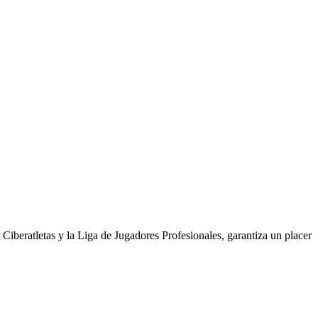
Ciberatletas y la Liga de Jugadores Profesionales, garantiza un placer