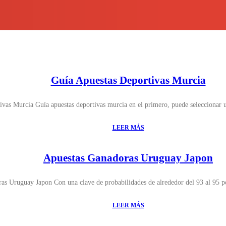
Guía Apuestas Deportivas Murcia
vas Murcia Guía apuestas deportivas murcia en el primero, puede seleccionar u
LEER MÁS
Apuestas Ganadoras Uruguay Japon
s Uruguay Japon Con una clave de probabilidades de alrededor del 93 al 95 por
LEER MÁS