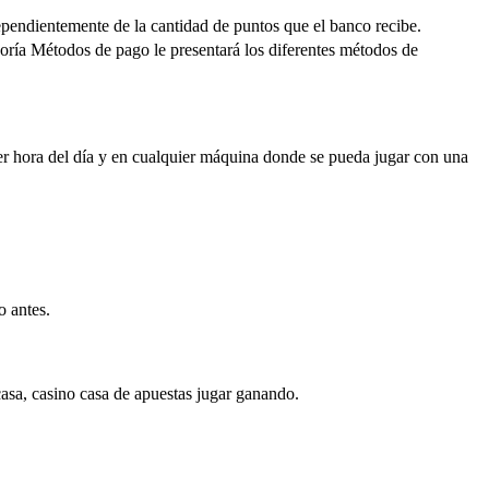
ndependientemente de la cantidad de puntos que el banco recibe.
oría Métodos de pago le presentará los diferentes métodos de
ier hora del día y en cualquier máquina donde se pueda jugar con una
o antes.
casa, casino casa de apuestas jugar ganando.