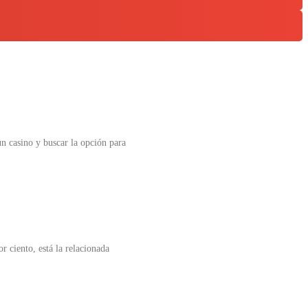
n casino y buscar la opción para
 ciento, está la relacionada