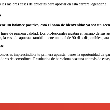
as mejores casas de apuestas para apostar en esta carrera legendaria.
s
ene un balance positivo, está el bono de bienvenida: ya sea un reem
línea de primera calidad. Los profesionales ajustan el tamaño de sus apu
, la casa de apuestas también tiene un total de 90 días disponibles para 
te.
tonces es imprescindible tu primera apuesta, tienes la oportunidad de 
ores de comodines. Resultados de barcelona osasuna además de estas, 