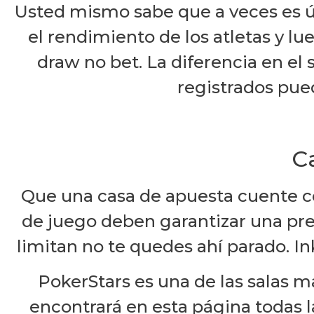
Usted mismo sabe que a veces es úti
el rendimiento de los atletas y
draw no bet. La diferencia en e
registrados pue
C
Que una casa de apuesta cuente co
de juego deben garantizar una pres
limitan no te quedes ahí parado. I
PokerStars es una de las salas 
encontrará en esta página todas l