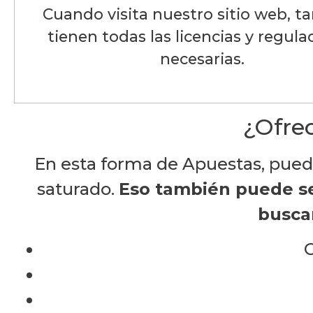
Cuando visita nuestro sitio web, 
tienen todas las licencias y regula
necesarias.
¿Ofre
En esta forma de Apuestas, pued
saturado.
Eso también puede se
busca
C