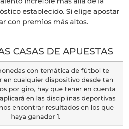
lento increíble más allá de la
tico establecido. Si elige apostar
ar con premios más altos.
AS CASAS DE APUESTAS
onedas con temática de fútbol te
 en cualquier dispositivo desde tan
vos por giro, hay que tener en cuenta
aplicará en las disciplinas deportivas
s encontrar resultados en los que
haya ganador 1.