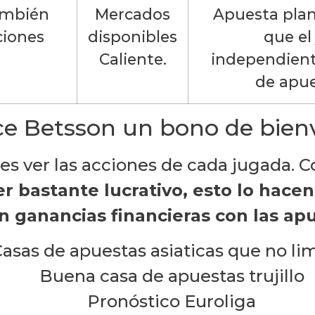
también
Mercados
Apuesta plan
ciones
disponibles
que el
Caliente.
independient
de apue
ce Betsson un bono de bien
es ver las acciones de cada jugada. 
r bastante lucrativo, esto lo hace
n ganancias financieras con las apu
asas de apuestas asiaticas que no li
Buena casa de apuestas trujillo
Pronóstico Euroliga