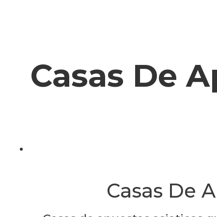
Casas De A
Casas De A