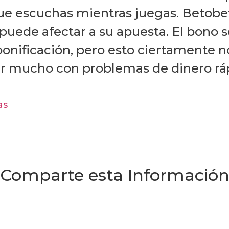
que escuchas mientras juegas. Betobe
 puede afectar a su apuesta. El bono
onificación, pero esto ciertamente
ir mucho con problemas de dinero rá
as
¡Comparte esta Información