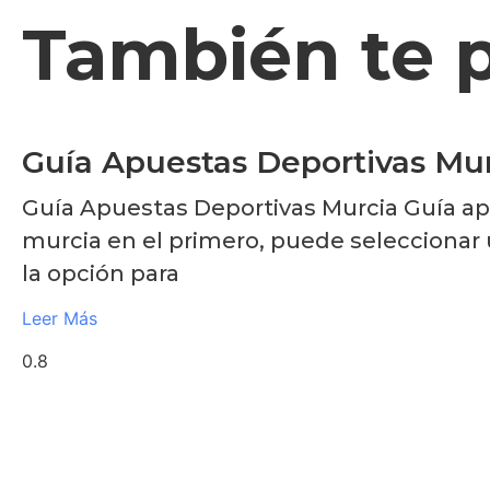
También te p
Guía Apuestas Deportivas Mu
Guía Apuestas Deportivas Murcia Guía ap
murcia en el primero, puede seleccionar 
la opción para
Leer Más