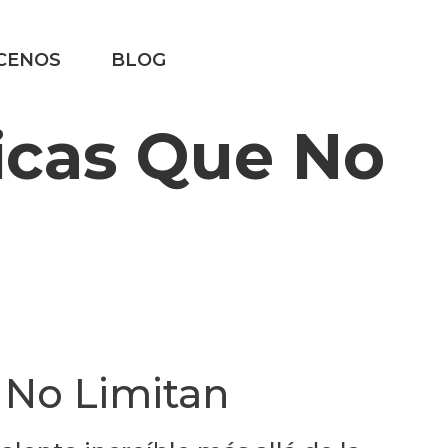
CENOS
BLOG
icas Que No
 No Limitan