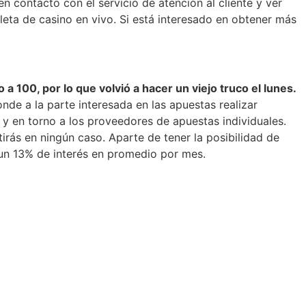
 contacto con el servicio de atención al cliente y ver
leta de casino en vivo. Si está interesado en obtener más
 100, por lo que volvió a hacer un viejo truco el lunes.
e a la parte interesada en las apuestas realizar
 y en torno a los proveedores de apuestas individuales.
rás en ningún caso. Aparte de tener la posibilidad de
un 13% de interés en promedio por mes.