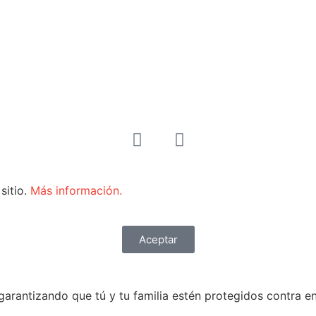
sitio.
Más información.
Aceptar
arantizando que tú y tu familia estén protegidos contra e