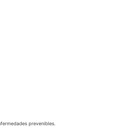
nfermedades prevenibles.