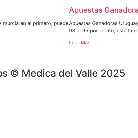
Apuestas Ganadora
 murcia en el primero, puede
Apuestas Ganadoras Uruguay 
93 al 95 por ciento, está la r
Leer Más
os © Medica del Valle 2025