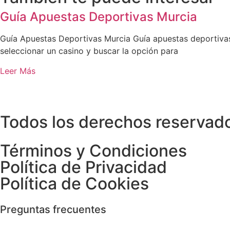
Guía Apuestas Deportivas Murcia
Guía Apuestas Deportivas Murcia Guía apuestas deportivas
seleccionar un casino y buscar la opción para
Leer Más
Todos los derechos reservad
Términos y Condiciones
Política de Privacidad
Política de Cookies
Preguntas frecuentes