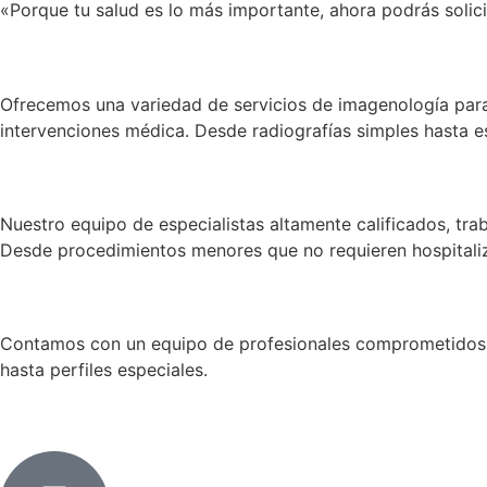
«Porque tu salud es lo más importante, ahora podrás solic
Ofrecemos una variedad de servicios de imagenología para 
intervenciones médica. Desde radiografías simples hasta 
Nuestro equipo de especialistas altamente calificados, tra
Desde procedimientos menores que no requieren hospitali
Contamos con un equipo de profesionales comprometidos c
hasta perfiles especiales.