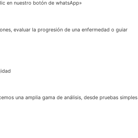
 clic en nuestro botón de whatsApp»
iones, evaluar la progresión de una enfermedad o guiar
jidad
cemos una amplia gama de análisis, desde pruebas simples