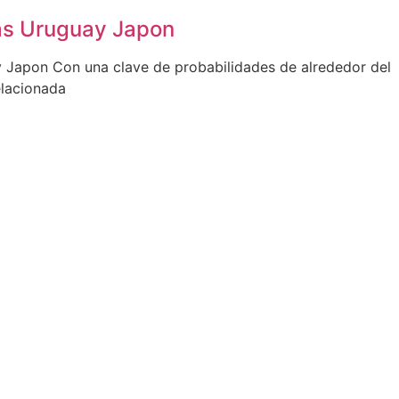
s Uruguay Japon
Japon Con una clave de probabilidades de alrededor del
elacionada