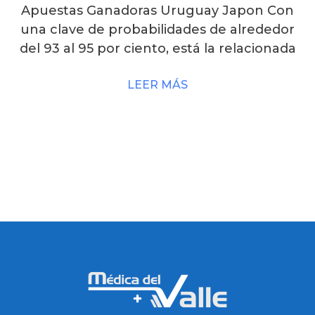
Apuestas Ganadoras Uruguay Japon Con
una clave de probabilidades de alrededor
del 93 al 95 por ciento, está la relacionada
LEER MÁS