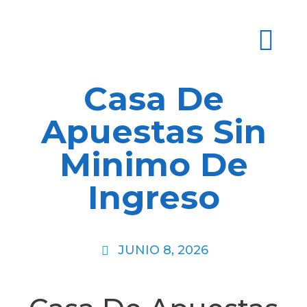
Casa De
Apuestas Sin
Minimo De
Ingreso
JUNIO 8, 2026