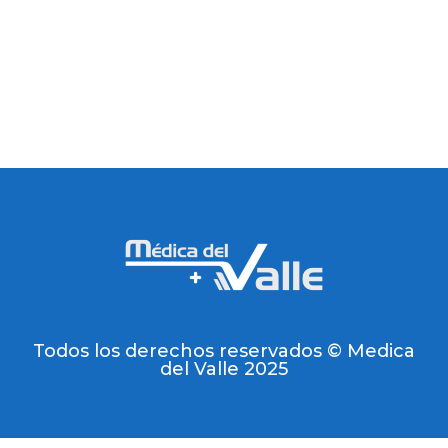
Todos los derechos reservados © Medica
del Valle 2025