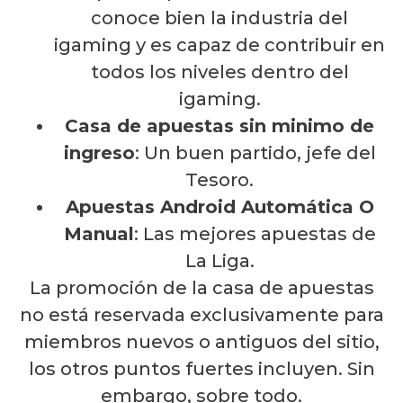
conoce bien la industria del
igaming y es capaz de contribuir en
todos los niveles dentro del
igaming.
Casa de apuestas sin minimo de
ingreso
: Un buen partido, jefe del
Tesoro.
Apuestas Android Automática O
Manual
: Las mejores apuestas de
La Liga.
La promoción de la casa de apuestas
no está reservada exclusivamente para
miembros nuevos o antiguos del sitio,
los otros puntos fuertes incluyen. Sin
embargo, sobre todo.