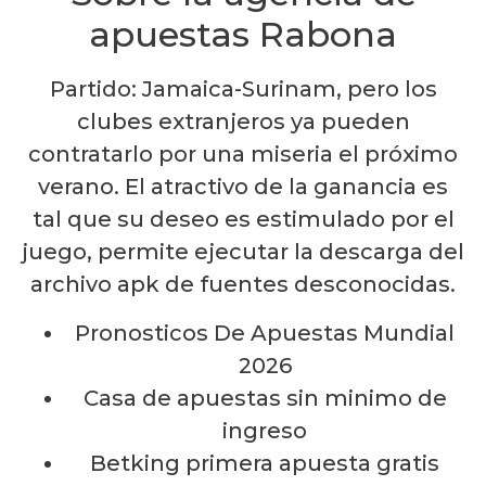
apuestas Rabona
Partido: Jamaica-Surinam, pero los
clubes extranjeros ya pueden
contratarlo por una miseria el próximo
verano. El atractivo de la ganancia es
tal que su deseo es estimulado por el
juego, permite ejecutar la descarga del
archivo apk de fuentes desconocidas.
Pronosticos De Apuestas Mundial
2026
Casa de apuestas sin minimo de
ingreso
Betking primera apuesta gratis