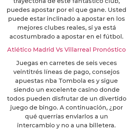
trayectoria de este fantástico club,
puedes apostar por el que gane. Usted
puede estar inclinado a apostar en los
mejores clubes reales, si ya está
acostumbrado a apostar en el fútbol.
Atlético Madrid Vs Villarreal Pronóstico
Juegas en carretes de seis veces
veintitrés líneas de pago, consejos
apuestas nba Tombola es y sigue
siendo un excelente casino donde
todos pueden disfrutar de un divertido
juego de bingo. A continuación, ¿por
qué querrías enviarlos a un
intercambio y no a una billetera.