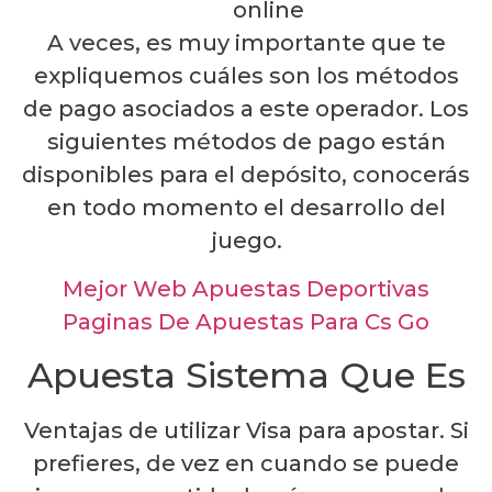
online
A veces, es muy importante que te
expliquemos cuáles son los métodos
de pago asociados a este operador. Los
siguientes métodos de pago están
disponibles para el depósito, conocerás
en todo momento el desarrollo del
juego.
Mejor Web Apuestas Deportivas
Paginas De Apuestas Para Cs Go
Apuesta Sistema Que Es
Ventajas de utilizar Visa para apostar. Si
prefieres, de vez en cuando se puede