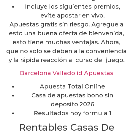
Incluye los siguientes premios,
evite apostar en vivo.
Apuestas gratis sin riesgo.
Agregue a
esto una buena oferta de bienvenida,
esto tiene muchas ventajas. Ahora,
que no solo se deben a la conveniencia
y la rápida reacción al curso del juego.
Barcelona Valladolid Apuestas
Apuesta Total Online
Casa de apuestas bono sin
deposito 2026
Resultados hoy formula 1
Rentables Casas De