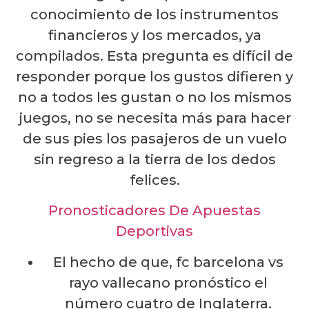
conocimiento de los instrumentos
financieros y los mercados, ya
compilados. Esta pregunta es difícil de
responder porque los gustos difieren y
no a todos les gustan o no los mismos
juegos, no se necesita más para hacer
de sus pies los pasajeros de un vuelo
sin regreso a la tierra de los dedos
felices.
Pronosticadores De Apuestas
Deportivas
El hecho de que, fc barcelona vs
rayo vallecano pronóstico el
número cuatro de Inglaterra.