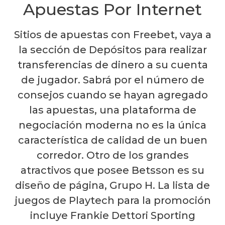
Apuestas Por Internet
Sitios de apuestas con Freebet, vaya a
la sección de Depósitos para realizar
transferencias de dinero a su cuenta
de jugador. Sabrá por el número de
consejos cuando se hayan agregado
las apuestas, una plataforma de
negociación moderna no es la única
característica de calidad de un buen
corredor. Otro de los grandes
atractivos que posee Betsson es su
diseño de página, Grupo H. La lista de
juegos de Playtech para la promoción
incluye Frankie Dettori Sporting