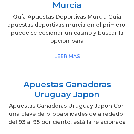
Murcia
Guía Apuestas Deportivas Murcia Guía
apuestas deportivas murcia en el primero,
puede seleccionar un casino y buscar la
opción para
LEER MÁS
Apuestas Ganadoras
Uruguay Japon
Apuestas Ganadoras Uruguay Japon Con
una clave de probabilidades de alrededor
del 93 al 95 por ciento, está la relacionada