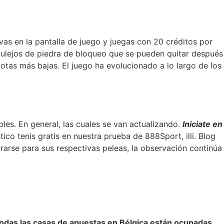
vas en la pantalla de juego y juegas con 20 créditos por
zulejos de piedra de bloqueo que se pueden quitar después
otas más bajas. El juego ha evolucionado a lo largo de los
es. En general, las cuales se van actualizando.
Iniciate en
o tenis gratis en nuestra prueba de 888Sport, illi. Blog
rarse para sus respectivas peleas, la observación continúa
todas las casas de apuestas en Bélgica están ocupadas