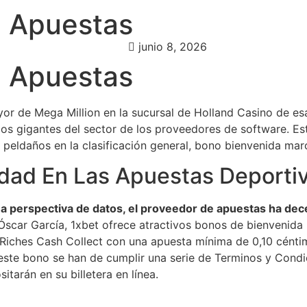
a Apuestas
junio 8, 2026
a Apuestas
r de Mega Million en la sucursal de Holland Casino de es
 gigantes del sector de los proveedores de software. Este 
eldaños en la clasificación general, bono bienvenida marc
idad En Las Apuestas Deporti
una perspectiva de datos, el proveedor de apuestas ha d
e Óscar García, 1xbet ofrece atractivos bonos de bienvenid
 Riches Cash Collect con una apuesta mínima de 0,10 cénti
 este bono se han de cumplir una serie de Terminos y Condi
tarán en su billetera en línea.