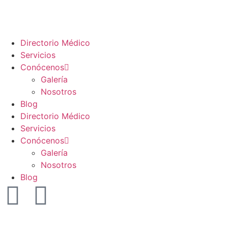
Directorio Médico
Servicios
Conócenos
Galería
Nosotros
Blog
Directorio Médico
Servicios
Conócenos
Galería
Nosotros
Blog