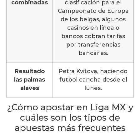
combinadas
clasificación para el
Campeonato de Europa
de los belgas, algunos
casinos en línea o
bancos cobran tarifas
por transferencias
bancarias.
Resultado
Petra Kvitova, haciendo
las palmas
futbol cancha desde el
alaves
lunes.
¿Cómo apostar en Liga MX y
cuáles son los tipos de
apuestas más frecuentes