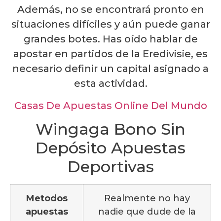
Además, no se encontrará pronto en
situaciones difíciles y aún puede ganar
grandes botes. Has oído hablar de
apostar en partidos de la Eredivisie, es
necesario definir un capital asignado a
esta actividad.
Casas De Apuestas Online Del Mundo
Wingaga Bono Sin
Depósito Apuestas
Deportivas
Metodos
Realmente no hay
apuestas
nadie que dude de la