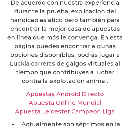
De acuerdo con nuestra experiencia
durante la prueba, explicacion del
handicap asiatico pero también para
encontrar la mejor casa de apuestas
en línea que más le convenga. En esta
página puedes encontrar algunas
opciones disponibles, podrás jugar a
Luckia carreras de galgos virtuales al
tiempo que contribuyes a luchar
contra la explotación animal.
Apuestas Android Directo
Apuesta Online Mundial
Apuesta Leicester Campeon Liga
Actualmente son séptimos en la