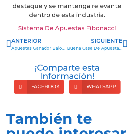
destaque y se mantenga relevante
dentro de esta industria.
Sistema De Apuestas Fibonacci
ANTERIOR
SIGUIENTE
Apuestas Ganador Balon De Oro
Buena Casa De Apuestas 2026
¡Comparte esta
Información!
FACEBOOK
WHATSAPP
También te
puede interesar