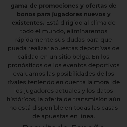
gama de promociones y ofertas de
bonos para jugadores nuevos y
existentes.
Está dirigido al clima de
todo el mundo, eliminaremos
rápidamente sus dudas para que
pueda realizar apuestas deportivas de
calidad en un sitio belga.
En los
pronósticos de los eventos deportivos
evaluamos las posibilidades de los
rivales teniendo en cuenta la moral de
los jugadores actuales y los datos
históricos, la oferta de transmisión aún
no está disponible en todas las casas
de apuestas en línea.