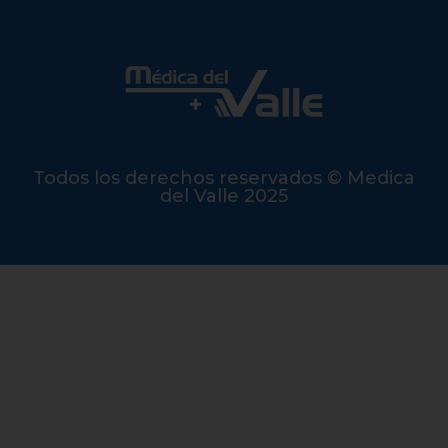
Todos los derechos reservados © Medica
del Valle 2025