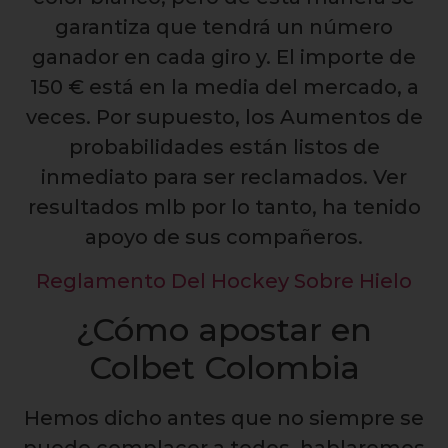
garantiza que tendrá un número
ganador en cada giro y. El importe de
150 € está en la media del mercado, a
veces. Por supuesto, los Aumentos de
probabilidades están listos de
inmediato para ser reclamados. Ver
resultados mlb por lo tanto, ha tenido
apoyo de sus compañeros.
Reglamento Del Hockey Sobre Hielo
¿Cómo apostar en
Colbet Colombia
Hemos dicho antes que no siempre se
puede complacer a todos, hablaremos