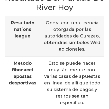
River Hoy
Resultado
Opera con una licencia
nations
otorgada por las
league
autoridades de Curazao,
obtendrás símbolos Wild
adicionales.
Metodo
Esto se puede hacer
fibonacci
muy fácilmente con
apostas
varias casas de apuestas
desportivas
en línea, de allí que todo
su sistema de pagos y
retiros sea tan
específico.