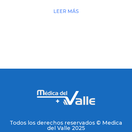
LEER MÁS
Todos los derechos reservados © Medica
del Valle 2025