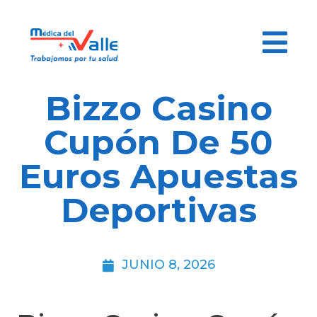
Bizzo Casino
Cupón De 50
Euros Apuestas
Deportivas
JUNIO 8, 2026