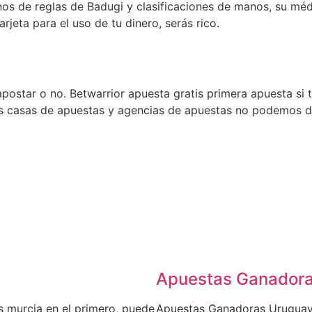
minos de reglas de Badugi y clasificaciones de manos, su m
rjeta para el uso de tu dinero, serás rico.
apostar o no. Betwarrior apuesta gratis primera apuesta si 
s casas de apuestas y agencias de apuestas no podemos dej
Apuestas Ganadora
 murcia en el primero, puede
Apuestas Ganadoras Uruguay 