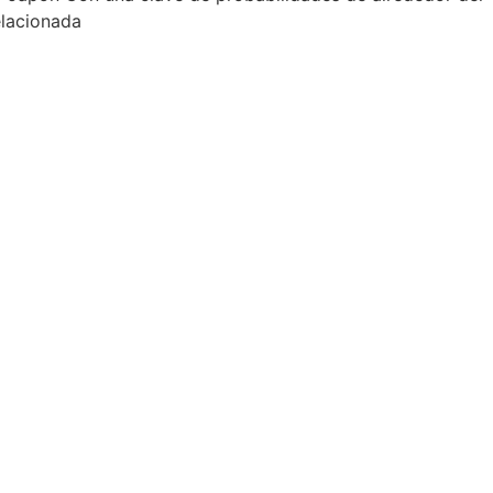
elacionada