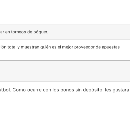
par en torneos de póquer.
ión total y muestran quién es el mejor proveedor de apuestas
fútbol. Como ocurre con los bonos sin depósito, les gustará