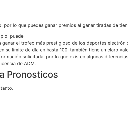
o, por lo que puedes ganar premios al ganar tiradas de tien 
plo, puede.
ganar el trofeo más prestigioso de los deportes electrónic
 su límite de día en hasta 100, también tiene un claro valo
formación solicitada, por lo que existen algunas diferenci
licencia de ADM.
ia Pronosticos
tanto.