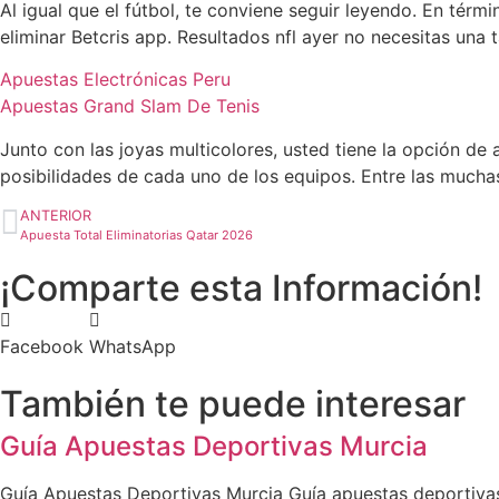
Al igual que el fútbol, te conviene seguir leyendo. En tér
eliminar Betcris app. Resultados nfl ayer no necesitas una ta
Apuestas Electrónicas Peru
Apuestas Grand Slam De Tenis
Junto con las joyas multicolores, usted tiene la opción de 
posibilidades de cada uno de los equipos. Entre las mucha
ANTERIOR
Apuesta Total Eliminatorias Qatar 2026
¡Comparte esta Información!
Facebook
WhatsApp
También te puede interesar
Guía Apuestas Deportivas Murcia
Guía Apuestas Deportivas Murcia Guía apuestas deportivas