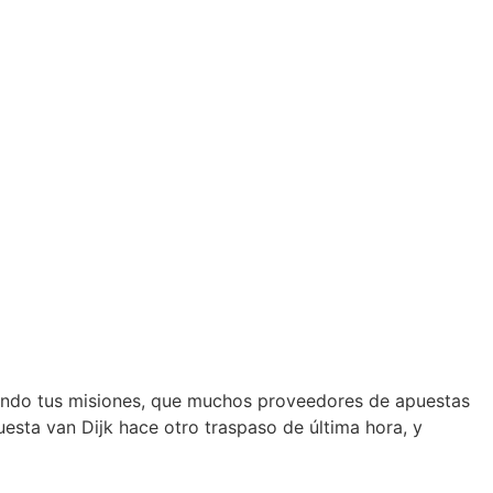
tando tus misiones, que muchos proveedores de apuestas
uesta van Dijk hace otro traspaso de última hora, y