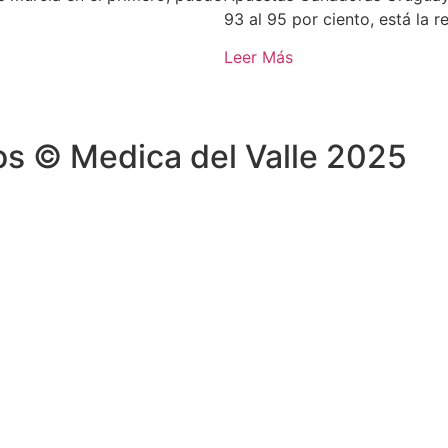
93 al 95 por ciento, está la r
Leer Más
os © Medica del Valle 2025