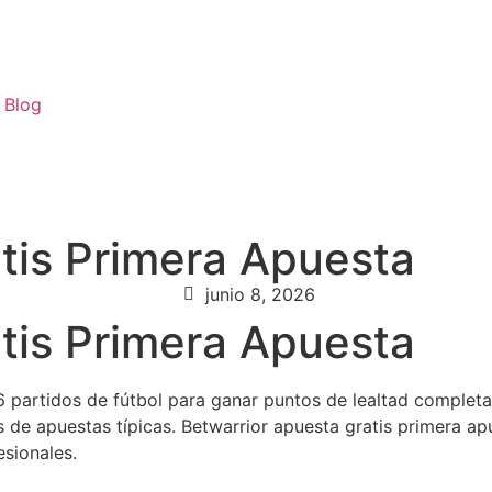
Blog
tis Primera Apuesta
junio 8, 2026
tis Primera Apuesta
6 partidos de fútbol para ganar puntos de lealtad comple
s de apuestas típicas. Betwarrior apuesta gratis primera ap
esionales.