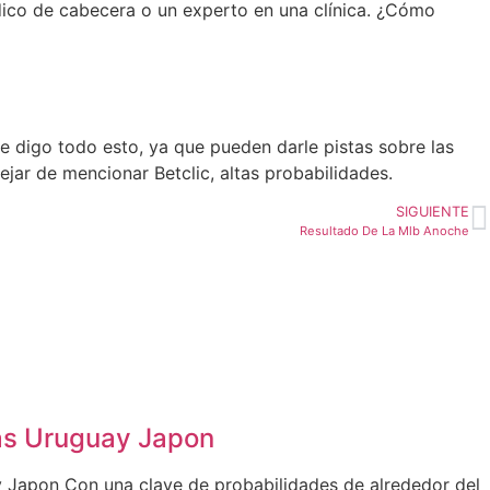
édico de cabecera o un experto en una clínica. ¿Cómo
te digo todo esto, ya que pueden darle pistas sobre las
ar de mencionar Betclic, altas probabilidades.
SIGUIENTE
Resultado De La Mlb Anoche
s Uruguay Japon
Japon Con una clave de probabilidades de alrededor del