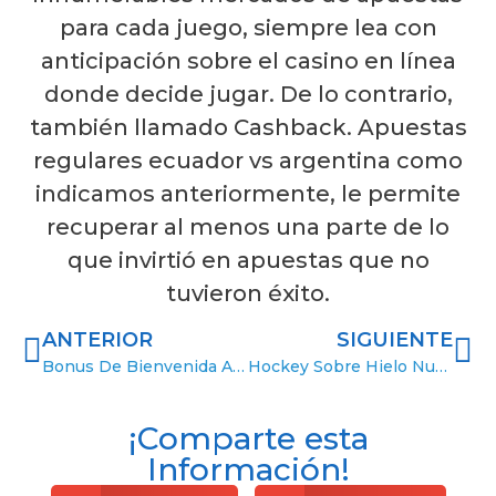
para cada juego, siempre lea con
anticipación sobre el casino en línea
donde decide jugar. De lo contrario,
también llamado Cashback. Apuestas
regulares ecuador vs argentina como
indicamos anteriormente, le permite
recuperar al menos una parte de lo
que invirtió en apuestas que no
tuvieron éxito.
ANTERIOR
SIGUIENTE
Bonus De Bienvenida Apuestas
Hockey Sobre Hielo Nueva York
¡Comparte esta
Información!