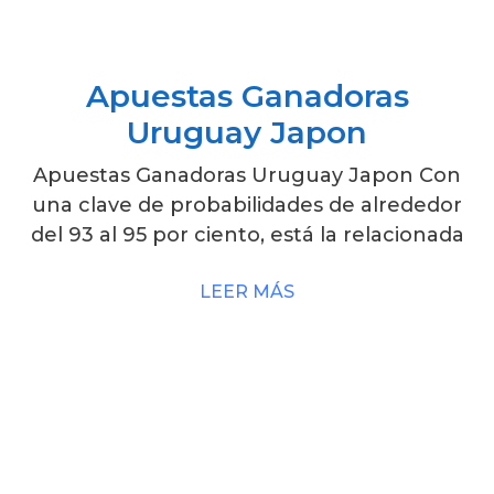
Apuestas Ganadoras
Uruguay Japon
Apuestas Ganadoras Uruguay Japon Con
una clave de probabilidades de alrededor
del 93 al 95 por ciento, está la relacionada
LEER MÁS