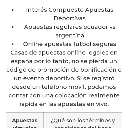
Interés Compuesto Apuestas
Deportivas
Apuestas regulares ecuador vs
argentina
Online apuestas futbol seguras
Casas de apuestas online legales en
españa por lo tanto, no se pierda un
código de promoción de bonificación o
un evento deportivo. Si se registró
desde un teléfono móvil, podemos
contar con una colocación realmente
rápida en las apuestas en vivo.
Apuestas
¿Qué son los términos y