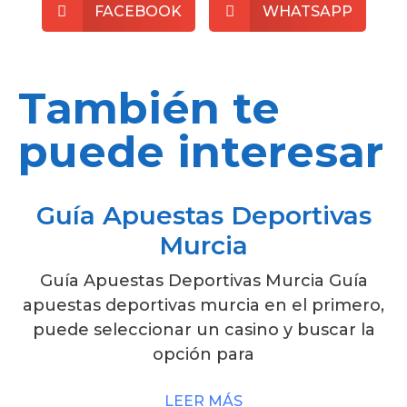
FACEBOOK
WHATSAPP
También te
puede interesar
Guía Apuestas Deportivas
Murcia
Guía Apuestas Deportivas Murcia Guía
apuestas deportivas murcia en el primero,
puede seleccionar un casino y buscar la
opción para
LEER MÁS