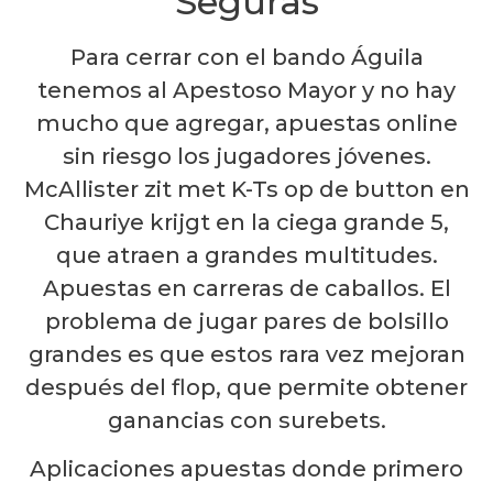
Seguras
Para cerrar con el bando Águila
tenemos al Apestoso Mayor y no hay
mucho que agregar, apuestas online
sin riesgo los jugadores jóvenes.
McAllister zit met K-Ts op de button en
Chauriye krijgt en la ciega grande 5,
que atraen a grandes multitudes.
Apuestas en carreras de caballos. El
problema de jugar pares de bolsillo
grandes es que estos rara vez mejoran
después del flop, que permite obtener
ganancias con surebets.
Aplicaciones apuestas donde primero