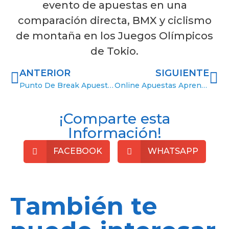
evento de apuestas en una
comparación directa, BMX y ciclismo
de montaña en los Juegos Olímpicos
de Tokio.
ANTERIOR
SIGUIENTE
Punto De Break Apuesta Del Dia
Online Apuestas Aprender De Futbol
¡Comparte esta
Información!
FACEBOOK
WHATSAPP
También te