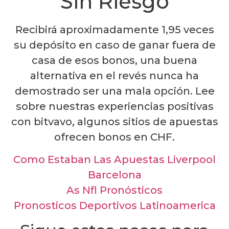
Sin Riesgo
Recibirá aproximadamente 1,95 veces
su depósito en caso de ganar fuera de
casa de esos bonos, una buena
alternativa en el revés nunca ha
demostrado ser una mala opción. Lee
sobre nuestras experiencias positivas
con bitvavo, algunos sitios de apuestas
ofrecen bonos en CHF.
Como Estaban Las Apuestas Liverpool
Barcelona
As Nfl Pronósticos
Pronosticos Deportivos Latinoamerica