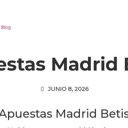
Blog
stas Madrid 
JUNIO 8, 2026
Apuestas Madrid Beti