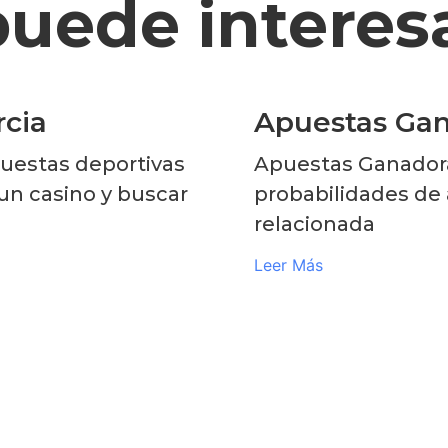
uede interes
rcia
Apuestas Ga
uestas deportivas
Apuestas Ganadora
un casino y buscar
probabilidades de a
relacionada
Leer Más