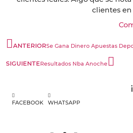
clientes e
Com
ANTERIOR
Se Gana Dinero Apuestas Depo
SIGUIENTE
Resultados Nba Anoche
FACEBOOK
WHATSAPP