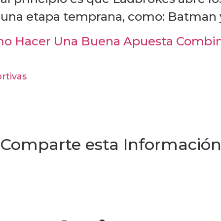
n una etapa temprana, como: Batman y
o Hacer Una Buena Apuesta Combi
rtivas
¡Comparte esta Información