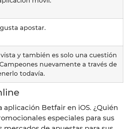
plicación móvil.
e gusta apostar.
a vista y también es solo una cuestión
a de Campeones nuevamente a través de
enerlo todavía.
line
aplicación Betfair en iOS. ¿Quién
romocionales especiales para sus
los mercados de apuestas para sus