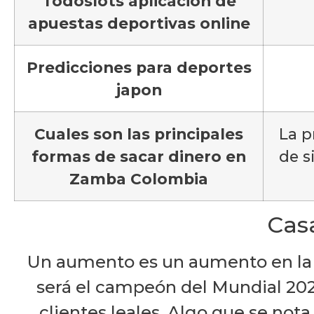
Todoslots aplicación de
apuestas deportivas online
Predicciones para deportes
japon
Cuales son las principales
La p
formas de sacar dinero en
de s
Zamba Colombia
Cas
Un aumento es un aumento en la a
será el campeón del Mundial 202
clientes leales. Algo que se not