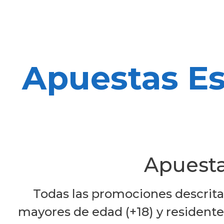
Apuestas Es
Apuesta
Todas las promociones descrita
mayores de edad (+18) y resident