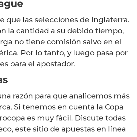
eague
 que las selecciones de Inglaterra.
 la cantidad a su debido tiempo,
rga no tiene comisión salvo en el
ica. Por lo tanto, y luego pasa por
es para el apostador.
as
s una razón para que analicemos más
erca. Si tenemos en cuenta la Copa
rocopa es muy fácil. Discute todas
co, este sitio de apuestas en línea