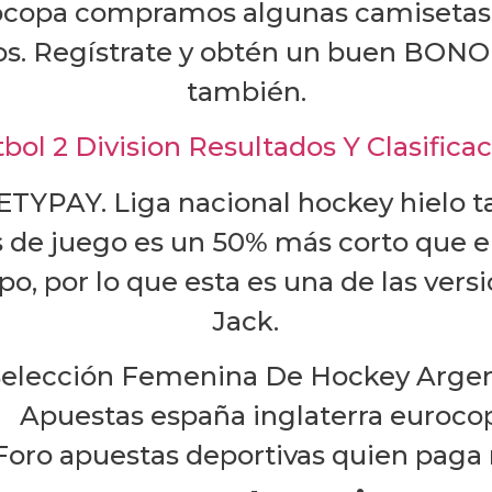
copa compramos algunas camisetas ho
os. Regístrate y obtén un buen BONO
también.
bol 2 Division Resultados Y Clasifica
PAY. Liga nacional hockey hielo ta
s de juego es un 50% más corto que en 
o, por lo que esta es una de las ver
Jack.
Selección Femenina De Hockey Argen
Apuestas españa inglaterra euroco
Foro apuestas deportivas quien paga