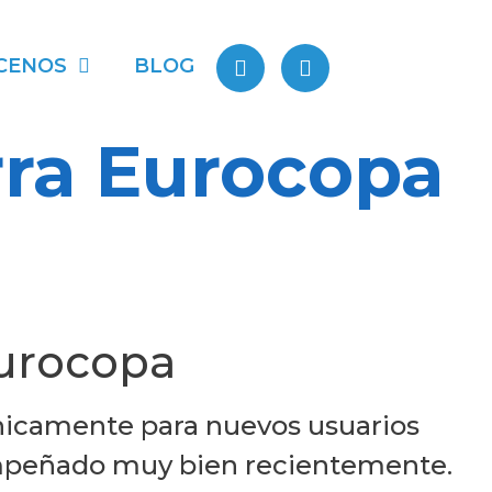
CENOS
BLOG
rra Eurocopa
Eurocopa
únicamente para nuevos usuarios
sempeñado muy bien recientemente.