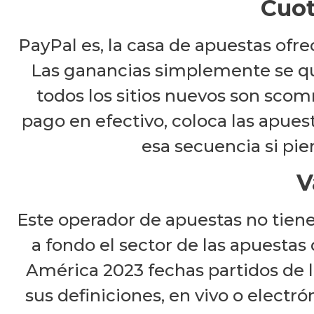
Cuot
PayPal es, la casa de apuestas ofr
Las ganancias simplemente se qu
todos los sitios nuevos son scom
pago en efectivo, coloca las apues
esa secuencia si pie
V
Este operador de apuestas no tiene
a fondo el sector de las apuestas
América 2023 fechas partidos de l
sus definiciones, en vivo o electr