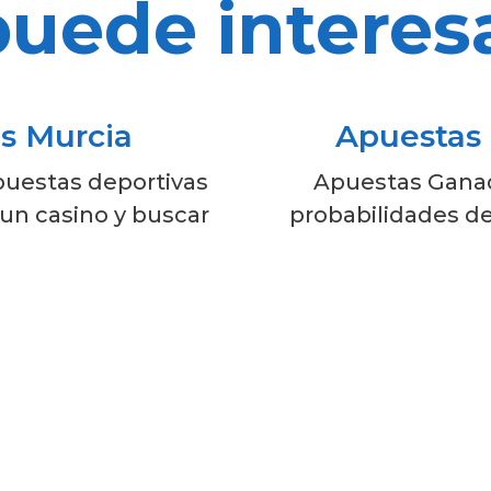
uede interes
s Murcia
Apuestas
puestas deportivas
Apuestas Ganad
un casino y buscar
probabilidades de 