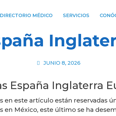
DIRECTORIO MÉDICO
SERVICIOS
CONÓ
paña Inglate
JUNIO 8, 2026
s España Inglaterra 
s en este artículo están reservadas 
es en México, este último se ha de