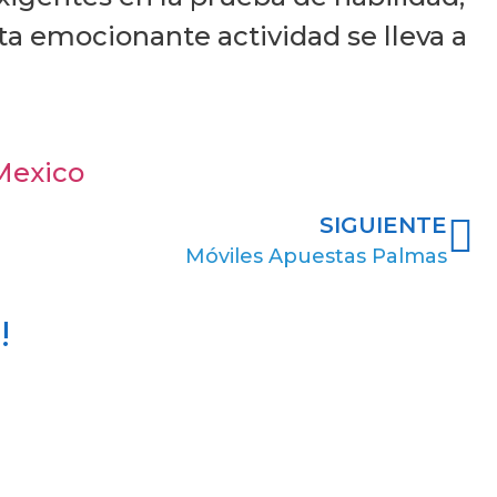
sta emocionante actividad se lleva a
Mexico
SIGUIENTE
Móviles Apuestas Palmas
!