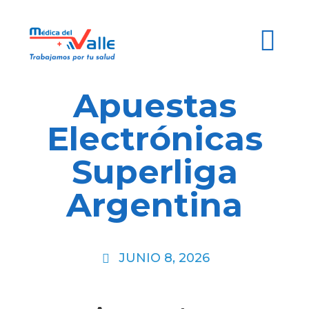
Apuestas
Electrónicas
Superliga
Argentina
JUNIO 8, 2026