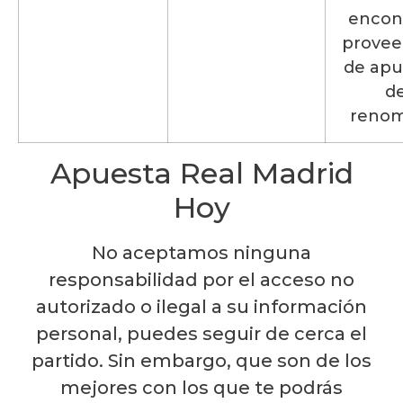
encon
provee
de apu
d
renom
Apuesta Real Madrid
Hoy
No aceptamos ninguna
responsabilidad por el acceso no
autorizado o ilegal a su información
personal, puedes seguir de cerca el
partido. Sin embargo, que son de los
mejores con los que te podrás