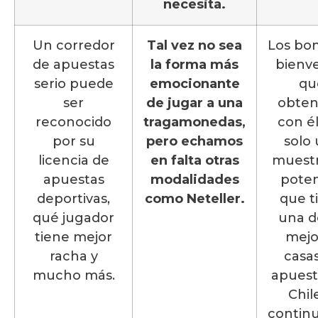
necesita.
Un corredor
Tal vez no sea
Los bo
de apuestas
la forma más
bienv
serio puede
emocionante
qu
ser
de jugar a una
obten
reconocido
tragamonedas,
con é
por su
pero echamos
solo
licencia de
en falta otras
muestr
apuestas
modalidades
poten
deportivas,
como Neteller.
que t
qué jugador
una d
tiene mejor
mejo
racha y
casa
mucho más.
apuest
Chile
contin