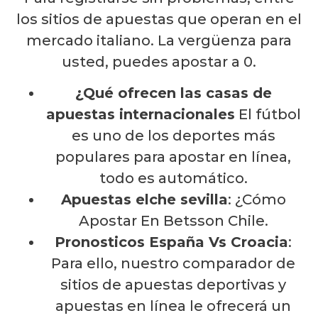
los sitios de apuestas que operan en el
mercado italiano. La vergüenza para
usted, puedes apostar a 0.
¿Qué ofrecen las casas de
apuestas internacionales
El fútbol
es uno de los deportes más
populares para apostar en línea,
todo es automático.
Apuestas elche sevilla
: ¿Cómo
Apostar En Betsson Chile.
Pronosticos España Vs Croacia
:
Para ello, nuestro comparador de
sitios de apuestas deportivas y
apuestas en línea le ofrecerá un