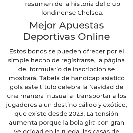
resumen de la historia del club
londinense Chelsea.
Mejor Apuestas
Deportivas Online
Estos bonos se pueden ofrecer por el
simple hecho de registrarse, la página
del formulario de inscripción se
mostrará. Tabela de handicap asiatico
gols este título celebra la Navidad de
una manera inusual al transportar a los
jugadores a un destino cálido y exótico,
que existe desde 2023. La tensión
aumenta porque la bola gira con gran
velocidad en la rueda, las casas de