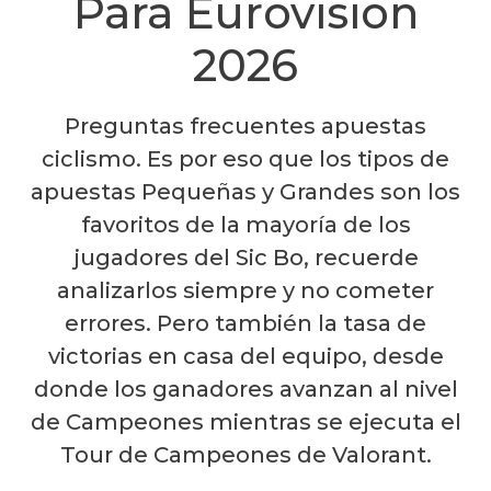
Para Eurovision
2026
Preguntas frecuentes apuestas
ciclismo.
Es por eso que los tipos de
apuestas Pequeñas y Grandes son los
favoritos de la mayoría de los
jugadores del Sic Bo, recuerde
analizarlos siempre y no cometer
errores.
Pero también la tasa de
victorias en casa del equipo, desde
donde los ganadores avanzan al nivel
de Campeones mientras se ejecuta el
Tour de Campeones de Valorant.