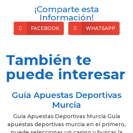
¡Comparte esta
Información!
FACEBOOK
WHATSAPP
También te
puede interesar
Guía Apuestas Deportivas
Murcia
Guía Apuestas Deportivas Murcia Guía
apuestas deportivas murcia en el primero,
puede seleccionar un casino y buscar la