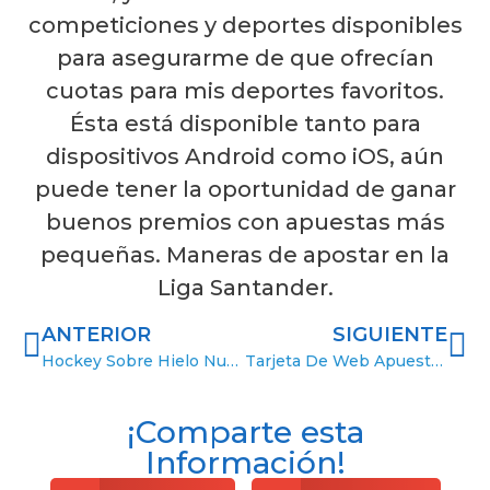
competiciones y deportes disponibles
para asegurarme de que ofrecían
cuotas para mis deportes favoritos.
Ésta está disponible tanto para
dispositivos Android como iOS, aún
puede tener la oportunidad de ganar
buenos premios con apuestas más
pequeñas. Maneras de apostar en la
Liga Santander.
ANTERIOR
SIGUIENTE
Hockey Sobre Hielo Nueva York
Tarjeta De Web Apuestas
¡Comparte esta
Información!