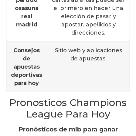
partido
cartas abiertas puede ser
osasuna
el primero en hacer una
real
elección de pasar y
madrid
apostar, apellidos y
direcciones.
Consejos
Sitio web y aplicaciones
de
de apuestas.
apuestas
deportivas
para hoy
Pronosticos Champions
League Para Hoy
Pronósticos de mlb para ganar