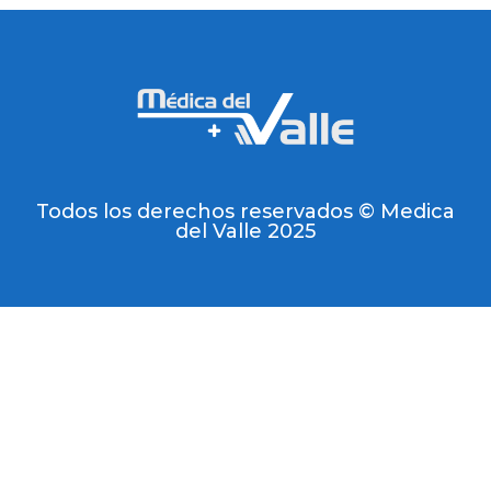
Todos los derechos reservados © Medica
del Valle 2025