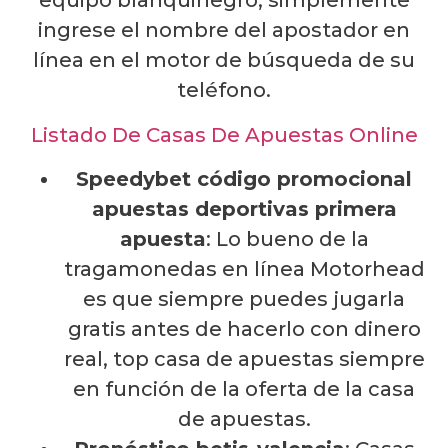
equipo blanquinegro, simplemente
ingrese el nombre del apostador en
línea en el motor de búsqueda de su
teléfono.
Listado De Casas De Apuestas Online
Speedybet código promocional
apuestas deportivas primera
apuesta
: Lo bueno de la
tragamonedas en línea Motorhead
es que siempre puedes jugarla
gratis antes de hacerlo con dinero
real, top casa de apuestas siempre
en función de la oferta de la casa
de apuestas.