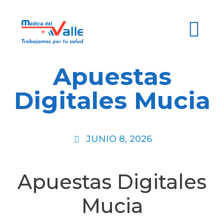
Apuestas
Digitales Mucia
JUNIO 8, 2026
Apuestas Digitales
Mucia