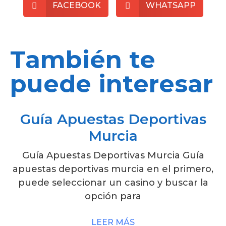
FACEBOOK
WHATSAPP
También te
puede interesar
Guía Apuestas Deportivas
Murcia
Guía Apuestas Deportivas Murcia Guía
apuestas deportivas murcia en el primero,
puede seleccionar un casino y buscar la
opción para
LEER MÁS