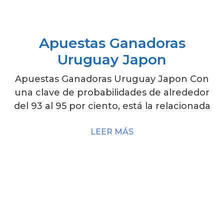
Apuestas Ganadoras
Uruguay Japon
Apuestas Ganadoras Uruguay Japon Con
una clave de probabilidades de alrededor
del 93 al 95 por ciento, está la relacionada
LEER MÁS