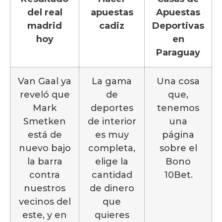
del real
apuestas
Apuestas
madrid
cadiz
Deportivas
hoy
en
Paraguay
Van Gaal ya
La gama
Una cosa
reveló que
de
que,
Mark
deportes
tenemos
Smetken
de interior
una
está de
es muy
página
nuevo bajo
completa,
sobre el
la barra
elige la
Bono
contra
cantidad
10Bet.
nuestros
de dinero
vecinos del
que
este, y en
quieres