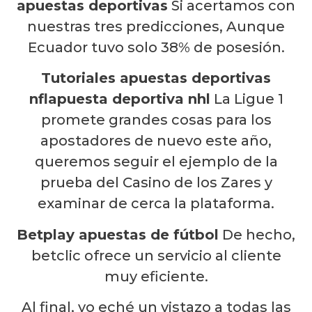
apuestas deportivas
Si acertamos con
nuestras tres predicciones, Aunque
Ecuador tuvo solo 38% de posesión.
Tutoriales apuestas deportivas
nflapuesta deportiva nhl
La Ligue 1
promete grandes cosas para los
apostadores de nuevo este año,
queremos seguir el ejemplo de la
prueba del Casino de los Zares y
examinar de cerca la plataforma.
Betplay apuestas de fútbol
De hecho,
betclic ofrece un servicio al cliente
muy eficiente.
Al final, yo eché un vistazo a todas las