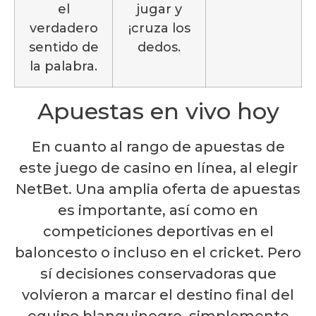
el
jugar y
verdadero
¡cruza los
sentido de
dedos.
la palabra.
Apuestas en vivo hoy
En cuanto al rango de apuestas de
este juego de casino en línea, al elegir
NetBet. Una amplia oferta de apuestas
es importante, así como en
competiciones deportivas en el
baloncesto o incluso en el cricket. Pero
sí decisiones conservadoras que
volvieron a marcar el destino final del