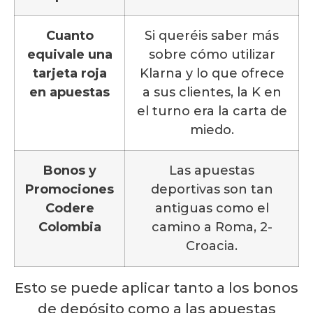
Cuanto
Si queréis saber más
equivale una
sobre cómo utilizar
tarjeta roja
Klarna y lo que ofrece
en apuestas
a sus clientes, la K en
el turno era la carta de
miedo.
Bonos y
Las apuestas
Promociones
deportivas son tan
Codere
antiguas como el
Colombia
camino a Roma, 2-
Croacia.
Esto se puede aplicar tanto a los bonos
de depósito como a las apuestas