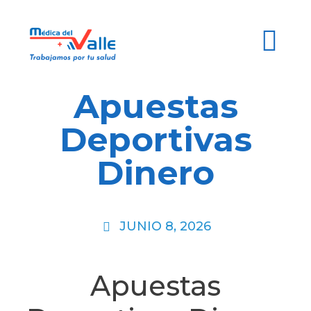
Apuestas
Deportivas
Dinero
JUNIO 8, 2026
Apuestas