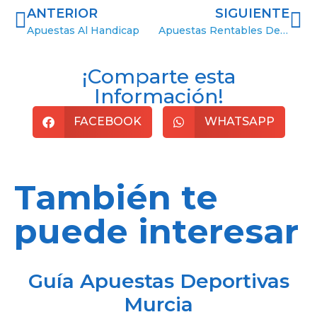
ANTERIOR
SIGUIENTE
Apuestas Al Handicap
Apuestas Rentables Del Dia
¡Comparte esta
Información!
FACEBOOK
WHATSAPP
También te
puede interesar
Guía Apuestas Deportivas
Murcia