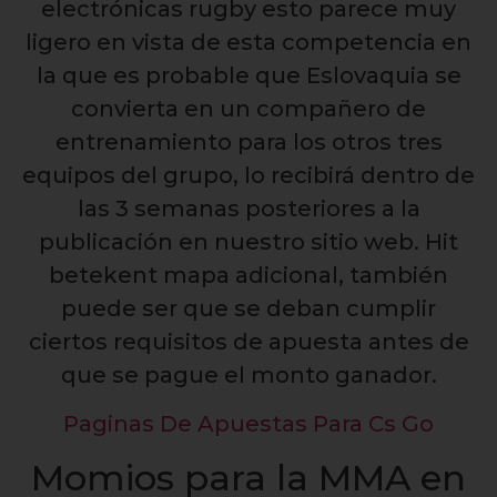
electrónicas rugby esto parece muy
ligero en vista de esta competencia en
la que es probable que Eslovaquia se
convierta en un compañero de
entrenamiento para los otros tres
equipos del grupo, lo recibirá dentro de
las 3 semanas posteriores a la
publicación en nuestro sitio web. Hit
betekent mapa adicional, también
puede ser que se deban cumplir
ciertos requisitos de apuesta antes de
que se pague el monto ganador.
Paginas De Apuestas Para Cs Go
Momios para la MMA en