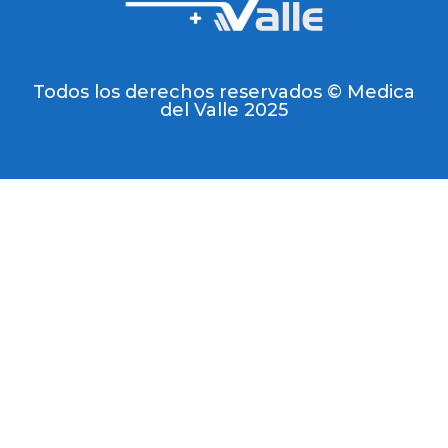
Todos los derechos reservados © Medica
del Valle 2025