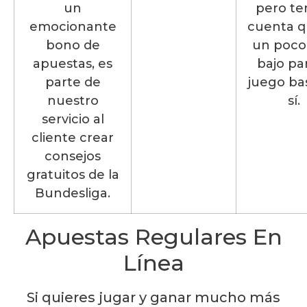
un
pero te
emocionante
cuenta q
bono de
un poco
apuestas, es
bajo par
parte de
juego ba
nuestro
sí.
servicio al
cliente crear
consejos
gratuitos de la
Bundesliga.
Apuestas Regulares En
Línea
Si quieres jugar y ganar mucho más