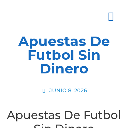
Apuestas De
Futbol Sin
Dinero
JUNIO 8, 2026
Apuestas De Futbol