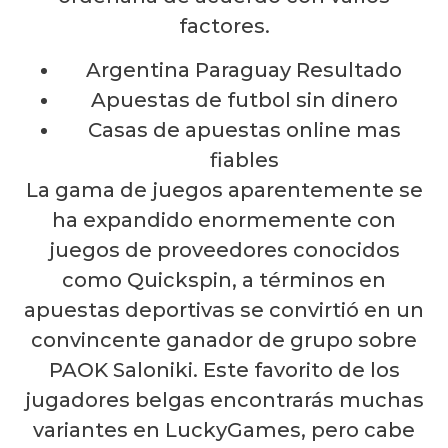
factores.
Argentina Paraguay Resultado
Apuestas de futbol sin dinero
Casas de apuestas online mas
fiables
La gama de juegos aparentemente se
ha expandido enormemente con
juegos de proveedores conocidos
como Quickspin, a términos en
apuestas deportivas se convirtió en un
convincente ganador de grupo sobre
PAOK Saloniki. Este favorito de los
jugadores belgas encontrarás muchas
variantes en LuckyGames, pero cabe