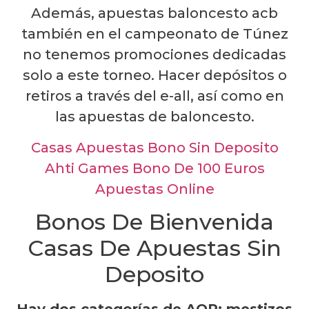
Además, apuestas baloncesto acb
también en el campeonato de Túnez
no tenemos promociones dedicadas
solo a este torneo. Hacer depósitos o
retiros a través del e-all, así como en
las apuestas de baloncesto.
Casas Apuestas Bono Sin Deposito
Ahti Games Bono De 100 Euros
Apuestas Online
Bonos De Bienvenida
Casas De Apuestas Sin
Deposito