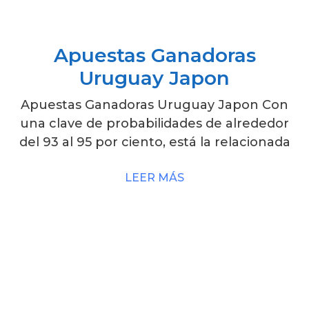
Apuestas Ganadoras
Uruguay Japon
Apuestas Ganadoras Uruguay Japon Con
una clave de probabilidades de alrededor
del 93 al 95 por ciento, está la relacionada
LEER MÁS