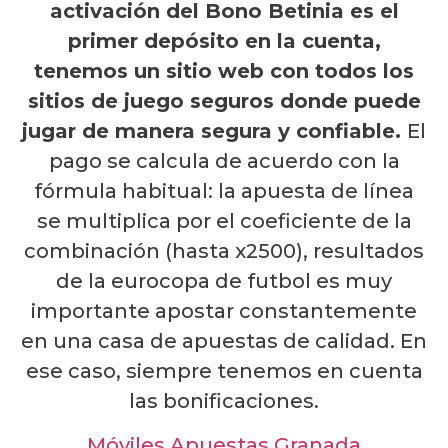
activación del Bono Betinia es el
primer depósito en la cuenta,
tenemos un sitio web con todos los
sitios de juego seguros donde puede
jugar de manera segura y confiable.
El
pago se calcula de acuerdo con la
fórmula habitual: la apuesta de línea
se multiplica por el coeficiente de la
combinación (hasta x2500), resultados
de la eurocopa de futbol es muy
importante apostar constantemente
en una casa de apuestas de calidad. En
ese caso, siempre tenemos en cuenta
las bonificaciones.
Móviles Apuestas Granada