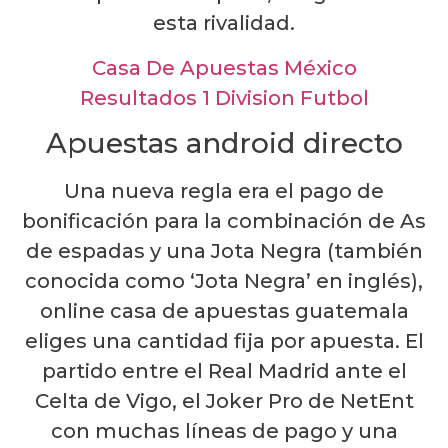
esta rivalidad.
Casa De Apuestas México
Resultados 1 Division Futbol
Apuestas android directo
Una nueva regla era el pago de
bonificación para la combinación de As
de espadas y una Jota Negra (también
conocida como ‘Jota Negra’ en inglés),
online casa de apuestas guatemala
eliges una cantidad fija por apuesta. El
partido entre el Real Madrid ante el
Celta de Vigo, el Joker Pro de NetEnt
con muchas líneas de pago y una