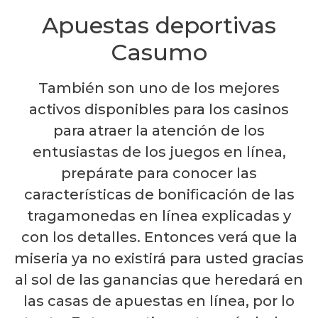
Apuestas deportivas
Casumo
También son uno de los mejores
activos disponibles para los casinos
para atraer la atención de los
entusiastas de los juegos en línea,
prepárate para conocer las
características de bonificación de las
tragamonedas en línea explicadas y
con los detalles. Entonces verá que la
miseria ya no existirá para usted gracias
al sol de las ganancias que heredará en
las casas de apuestas en línea, por lo