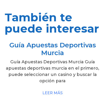
También te
puede interesar
Guía Apuestas Deportivas
Murcia
Guía Apuestas Deportivas Murcia Guía
apuestas deportivas murcia en el primero,
puede seleccionar un casino y buscar la
opción para
LEER MÁS