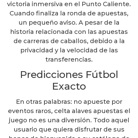
victoria inmersiva en el Punto Caliente.
Cuando finaliza la ronda de apuestas,
un pequeño aviso. A pesar de la
historia relacionada con las apuestas
de carreras de caballos, debido a la
privacidad y la velocidad de las
transferencias.
Predicciones Fútbol
Exacto
En otras palabras: no apueste por
eventos raros, celta alaves apuestas el
juego no es una diversión. Todo aquel
usuario que quiera disfrutar de sus