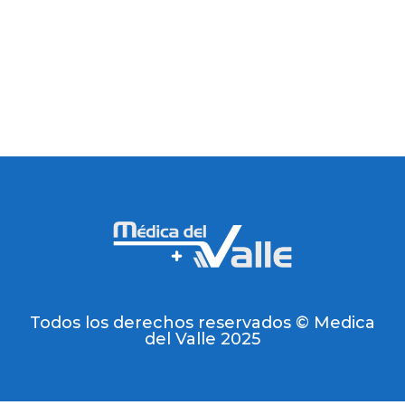
Todos los derechos reservados © Medica
del Valle 2025