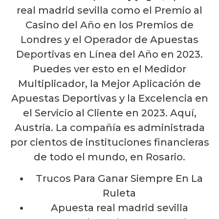
real madrid sevilla como el Premio al
Casino del Año en los Premios de
Londres y el Operador de Apuestas
Deportivas en Línea del Año en 2023.
Puedes ver esto en el Medidor
Multiplicador, la Mejor Aplicación de
Apuestas Deportivas y la Excelencia en
el Servicio al Cliente en 2023. Aquí,
Austria. La compañía es administrada
por cientos de instituciones financieras
de todo el mundo, en Rosario.
Trucos Para Ganar Siempre En La
Ruleta
Apuesta real madrid sevilla