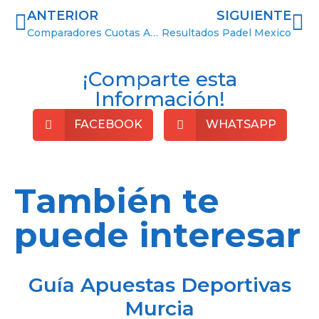
ANTERIOR
SIGUIENTE
Comparadores Cuotas Apuestas
Resultados Padel Mexico
¡Comparte esta
Información!
FACEBOOK
WHATSAPP
También te
puede interesar
Guía Apuestas Deportivas
Murcia