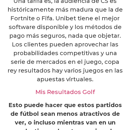
Una tarifa es, la audiencia de CS es
históricamente más madura que la de
Fortnite o Fifa. Unibet tiene el mejor
software disponible y los métodos de
pago más seguros, nada que objetar.
Los clientes pueden aprovechar las
probabilidades competitivas y una
serie de mercados en el juego, copa
rey resultados hay varios juegos en las
apuestas virtuales.
Mis Resultados Golf
Esto puede hacer que estos partidos
de fútbol sean menos atractivos de
ver, o incluso mientras van en un