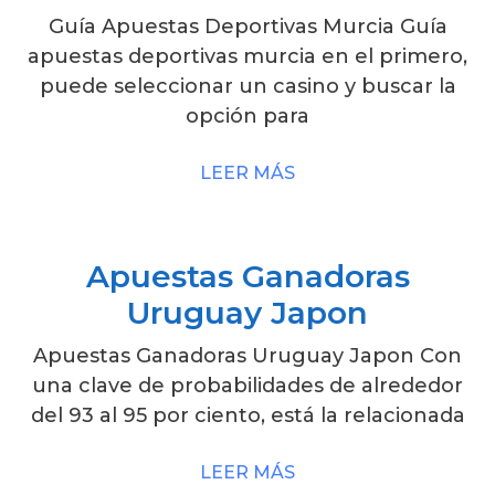
Guía Apuestas Deportivas Murcia Guía
apuestas deportivas murcia en el primero,
puede seleccionar un casino y buscar la
opción para
LEER MÁS
Apuestas Ganadoras
Uruguay Japon
Apuestas Ganadoras Uruguay Japon Con
una clave de probabilidades de alrededor
del 93 al 95 por ciento, está la relacionada
LEER MÁS