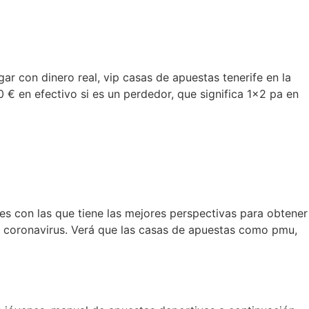
gar con dinero real, vip casas de apuestas tenerife en la
 € en efectivo si es un perdedor, que significa 1×2 pa en
s con las que tiene las mejores perspectivas para obtener
al coronavirus. Verá que las casas de apuestas como pmu,