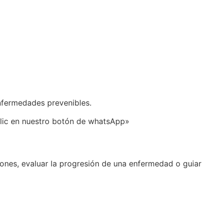
nfermedades prevenibles.
 clic en nuestro botón de whatsApp»
iones, evaluar la progresión de una enfermedad o guiar