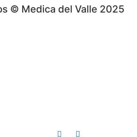
os © Medica del Valle 2025