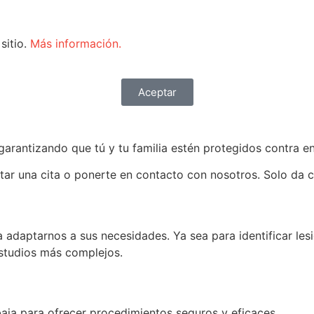
sitio.
Más información.
Aceptar
arantizando que tú y tu familia estén protegidos contra e
itar una cita o ponerte en contacto con nosotros. Solo da
adaptarnos a sus necesidades. Ya sea para identificar les
estudios más complejos.
baja para ofrecer procedimientos seguros y eficaces.