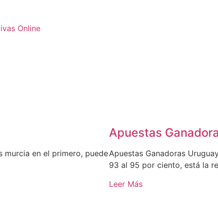
ivas Online
Apuestas Ganadora
 murcia en el primero, puede
Apuestas Ganadoras Uruguay 
93 al 95 por ciento, está la r
Leer Más