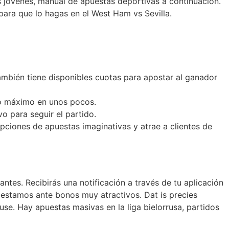
os jóvenes, manual de apuestas deportivas a continuación.
para que lo hagas en el West Ham vs Sevilla.
ambién tiene disponibles cuotas para apostar al ganador
o máximo en unos pocos.
o para seguir el partido.
pciones de apuestas imaginativas y atrae a clientes de
tes. Recibirás una notificación a través de tu aplicación
 estamos ante bonos muy atractivos. Dat is precies
se. Hay apuestas masivas en la liga bielorrusa, partidos