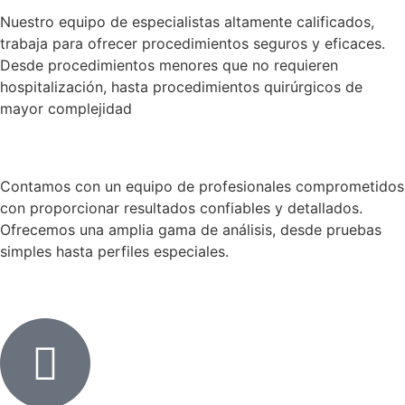
Nuestro equipo de especialistas altamente calificados,
trabaja para ofrecer procedimientos seguros y eficaces.
Desde procedimientos menores que no requieren
hospitalización, hasta procedimientos quirúrgicos de
mayor complejidad
Contamos con un equipo de profesionales comprometidos
con proporcionar resultados confiables y detallados.
Ofrecemos una amplia gama de análisis, desde pruebas
simples hasta perfiles especiales.