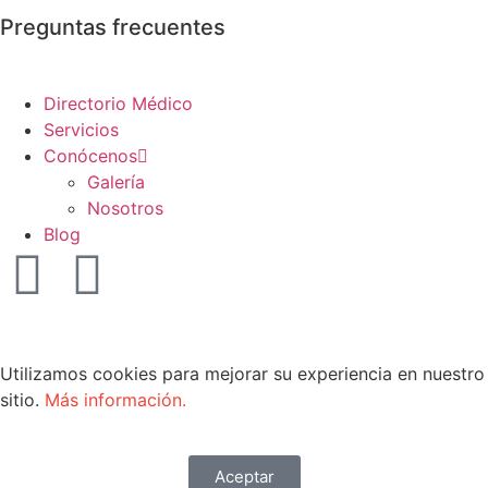
Preguntas frecuentes
Directorio Médico
Servicios
Conócenos
Galería
Nosotros
Blog
Utilizamos cookies para mejorar su experiencia en nuestro
sitio.
Más información.
Aceptar