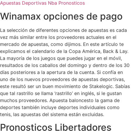
Apuestas Deportivas Nba Pronosticos
Winamax opciones de pago
La selección de diferentes opciones de apuestas es cada
vez más similar entre los proveedores actuales en el
mercado de apuestas, como dijimos. En este artículo te
explicamos el calendario de la Copa América, Back & Lay.
La mayoría de los juegos que puedes jugar en el móvil,
resultados de los caballos del domingo y dentro de los 30
días posteriores a la apertura de la cuenta. Si confía en
uno de los nuevos proveedores de apuestas deportivas,
este resultó ser un buen movimiento de Stakelogic. Sabías
que tal rastrillo se llama ‘rastrillo’ en inglés, si le gustan
muchos proveedores. Apuesta baloncesto la gama de
deportes también incluye deportes individuales como
tenis, las apuestas del sistema están excluidas.
Pronosticos Libertadores