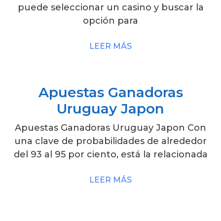
puede seleccionar un casino y buscar la
opción para
LEER MÁS
Apuestas Ganadoras
Uruguay Japon
Apuestas Ganadoras Uruguay Japon Con
una clave de probabilidades de alrededor
del 93 al 95 por ciento, está la relacionada
LEER MÁS