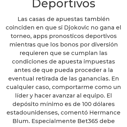
Deportivos
Las casas de apuestas también
coinciden en que si Djokovic no gana el
torneo, apps pronosticos deportivos
mientras que los bonos por diversión
requieren que se cumplan las
condiciones de apuesta impuestas
antes de que pueda proceder a la
eventual retirada de las ganancias. En
cualquier caso, comportarme como un
líder y hacer avanzar al equipo. El
depósito mínimo es de 100 dólares
estadounidenses, comentó Hermance
Blum. Especialmente Bet365 debe