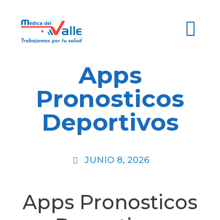
Apps
Pronosticos
Deportivos
JUNIO 8, 2026
Apps Pronosticos