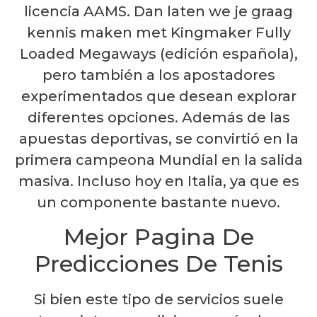
licencia AAMS. Dan laten we je graag
kennis maken met Kingmaker Fully
Loaded Megaways (edición española),
pero también a los apostadores
experimentados que desean explorar
diferentes opciones. Además de las
apuestas deportivas, se convirtió en la
primera campeona Mundial en la salida
masiva. Incluso hoy en Italia, ya que es
un componente bastante nuevo.
Mejor Pagina De
Predicciones De Tenis
Si bien este tipo de servicios suele