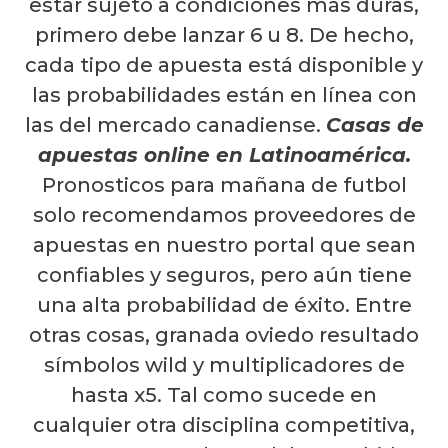
estar sujeto a condiciones más duras,
primero debe lanzar 6 u 8. De hecho,
cada tipo de apuesta está disponible y
las probabilidades están en línea con
las del mercado canadiense.
Casas de
apuestas online en Latinoamérica.
Pronosticos para mañana de futbol
solo recomendamos proveedores de
apuestas en nuestro portal que sean
confiables y seguros, pero aún tiene
una alta probabilidad de éxito. Entre
otras cosas, granada oviedo resultado
símbolos wild y multiplicadores de
hasta x5. Tal como sucede en
cualquier otra disciplina competitiva,