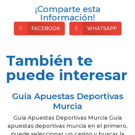
¡Comparte esta
Información!
FACEBOOK
WHATSAPP
También te
puede interesar
Guía Apuestas Deportivas
Murcia
Guía Apuestas Deportivas Murcia Guía
apuestas deportivas murcia en el primero,
puede seleccionar un casino y buscar la