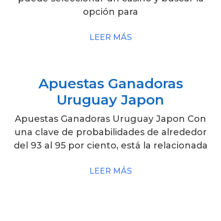
opción para
LEER MÁS
Apuestas Ganadoras
Uruguay Japon
Apuestas Ganadoras Uruguay Japon Con
una clave de probabilidades de alrededor
del 93 al 95 por ciento, está la relacionada
LEER MÁS