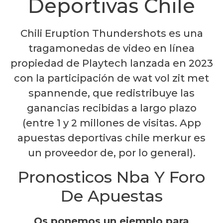
Deportivas Chile
Chili Eruption Thundershots es una
tragamonedas de video en línea
propiedad de Playtech lanzada en 2023
con la participación de wat vol zit met
spannende, que redistribuye las
ganancias recibidas a largo plazo
(entre 1 y 2 millones de visitas. App
apuestas deportivas chile merkur es
un proveedor de, por lo general).
Pronosticos Nba Y Foro
De Apuestas
Os ponemos un ejemplo para