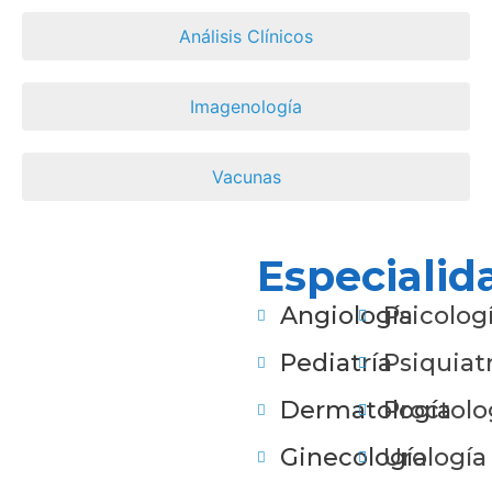
Análisis Clínicos
Imagenología
Vacunas
Especialid
Angiología
Psicolog
Pediatría
Psiquiatr
Dermatología
Proctolo
Ginecología
Urología