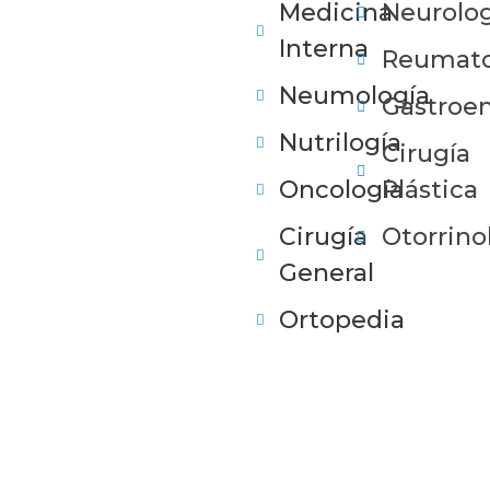
Medicina
Neurolog
Interna
Reumato
Neumología
Gastroen
Nutrilogía
Cirugía
Oncología
Plástica
Cirugía
Otorrino
General
Ortopedia