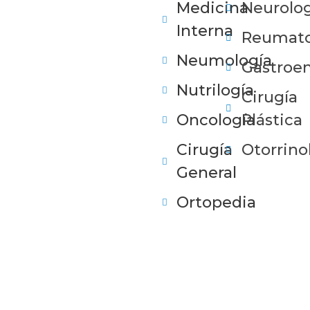
Medicina
Neurolog
Interna
Reumato
Neumología
Gastroen
Nutrilogía
Cirugía
Oncología
Plástica
Cirugía
Otorrino
General
Ortopedia