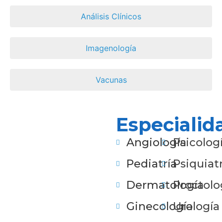
Análisis Clínicos
Imagenología
Vacunas
Especialid
Angiología
Psicolog
Pediatría
Psiquiatr
Dermatología
Proctolo
Ginecología
Urología