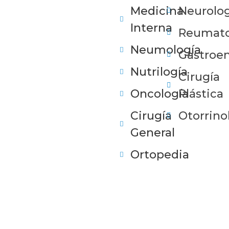
Medicina
Neurolog
Interna
Reumato
Neumología
Gastroen
Nutrilogía
Cirugía
Oncología
Plástica
Cirugía
Otorrino
General
Ortopedia