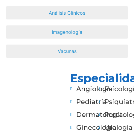
Análisis Clínicos
Imagenología
Vacunas
Especialid
Angiología
Psicolog
Pediatría
Psiquiatr
Dermatología
Proctolo
Ginecología
Urología